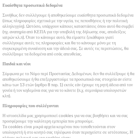
Ευαίσθητα προσωπικά δεδομένα
Συνήθως δεν συλλέγουμε ή αποθηκεύουμε ευαίσθητα προσωπικά δεδομένα
(όπως πληροφορίες σχετικά με την υγεία, τις πεποιθήσεις ή την πολιτική
αλληλεγγύη). Ωστόσο, υπάρχουν κάποιες καταστάσεις όπου αυτό θα συμβεί
(πχ. αναπηρία από ΚΕΠΑ για την υποβολή της δήλωσης σας, αποδείξεις
ιατρών κλ.π). Όταν το κάνουμε αυτό, θα είμαστε ξεκάθαροι γιατί
συλλέγουμε αυτές τις πληροφορίες και θα το κάνουμε μόνο με τη
συγκεκριμένη συναίνεση και την άδειά σας. Σε αυτές τις περιπτώσεις, θα
συλλέξουμε τα δεδομένα από εσάς απευθείας.
Παιδιά και νέοι
Σύμφωνα με το Νόμο περί Προστασίας Δεδομένων, δεν θα συλλέξουμε ή θα
αποθηκεύσουμε ή θα επεξεργαστούμε τα προσωπικά σας στοιχεία αν είστε
κάτω των 13 ετών (αρθρο 8 παρ. 1) εκτός εάν έχουμε τη ρητή άδεια από τον
γονέα ή τον κηδεμόνα σας για να το κάνετε (π.χ. σεμινάρια υπολογιστών
κλπ).
Πληροφορίες που συλλέγονται
Η ιστοσελίδα μας χρησιμοποιεί cookies για να σας βοηθήσει και να σας
προσφέρουμε την καλύτερη εμπειρία που μπορούμε.
Τα cookies είναι μικρά αρχεία κειμένου που τοποθετούνται στον
υπολογιστή ή στο κινητό σας τηλέφωνο όταν περιηγείστε σε ιστότοπους. Η
πλήρης πολιτική μας για cookies είναι: