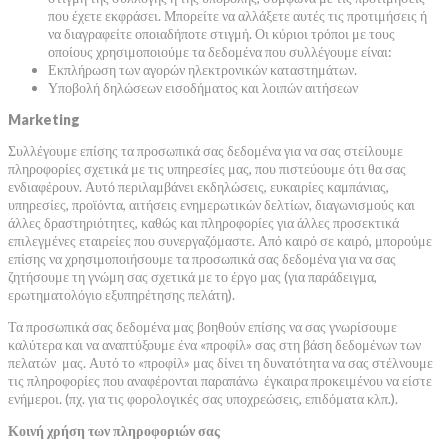
που έχετε εκφράσει. Μπορείτε να αλλάξετε αυτές τις προτιμήσεις ή
να διαγραφείτε οποιαδήποτε στιγμή. Οι κύριοι τρόποι με τους
οποίους χρησιμοποιούμε τα δεδομένα που συλλέγουμε είναι:
Εκπλήρωση των αγορών ηλεκτρονικών καταστημάτων.
Υποβολή δηλώσεων εισοδήματος και λοιπών αιτήσεων
Marketing
Συλλέγουμε επίσης τα προσωπικά σας δεδομένα για να σας στείλουμε
πληροφορίες σχετικά με τις υπηρεσίες μας, που πιστεύουμε ότι θα σας
ενδιαφέρουν. Αυτό περιλαμβάνει εκδηλώσεις, ευκαιρίες καμπάνιας,
υπηρεσίες, προϊόντα, αιτήσεις ενημερωτικών δελτίων, διαγωνισμούς και
άλλες δραστηριότητες, καθώς και πληροφορίες για άλλες προσεκτικά
επιλεγμένες εταιρείες που συνεργαζόμαστε. Από καιρό σε καιρό, μπορούμε
επίσης να χρησιμοποιήσουμε τα προσωπικά σας δεδομένα για να σας
ζητήσουμε τη γνώμη σας σχετικά με το έργο μας (για παράδειγμα,
ερωτηματολόγιο εξυπηρέτησης πελάτη).
Τα προσωπικά σας δεδομένα μας βοηθούν επίσης να σας γνωρίσουμε
καλύτερα και να αναπτύξουμε ένα «προφίλ» σας στη βάση δεδομένων των
πελατών μας. Αυτό το «προφίλ» μας δίνει τη δυνατότητα να σας στέλνουμε
τις πληροφορίες που αναφέρονται παραπάνω έγκαιρα προκειμένου να είστε
ενήμεροι. (πχ. για τις φορολογικές σας υποχρεώσεις, επιδόματα κλπ.).
Κοινή χρήση των πληροφοριών σας