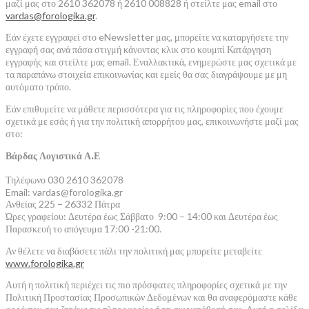
μαζί μας στο 2610 362078 ή 2610 008828 ή στείλτε μας email στο
vardas@forologika.gr
.
Εάν έχετε εγγραφεί στο eNewsletter μας, μπορείτε να καταργήσετε την
εγγραφή σας ανά πάσα στιγμή κάνοντας κλικ στο κουμπί Κατάργηση
εγγραφής και στείλτε μας email. Εναλλακτικά, ενημερώστε μας σχετικά με
τα παραπάνω στοιχεία επικοινωνίας και εμείς θα σας διαγράψουμε με μη
αυτόματο τρόπο.
Εάν επιθυμείτε να μάθετε περισσότερα για τις πληροφορίες που έχουμε
σχετικά με εσάς ή για την πολιτική απορρήτου μας, επικοινωνήστε μαζί μας
στο:
Βάρδας Λογιστικά Α.Ε
Τηλέφωνο 030 2610 362078
Email: vardas@forologika.gr
Ανθείας 225 – 26332 Πάτρα
Ώρες γραφείου: Δευτέρα έως Σάββατο 9:00 – 14:00 και Δευτέρα έως
Παρασκευή το απόγευμα 17:00 -21:00.
Αν θέλετε να διαβάσετε πάλι την πολιτική μας μπορείτε μεταβείτε
www.forologika.gr
Αυτή η πολιτική περιέχει τις πιο πρόσφατες πληροφορίες σχετικά με την
Πολιτική Προστασίας Προσωπικών Δεδομένων και θα αναφερόμαστε κάθε