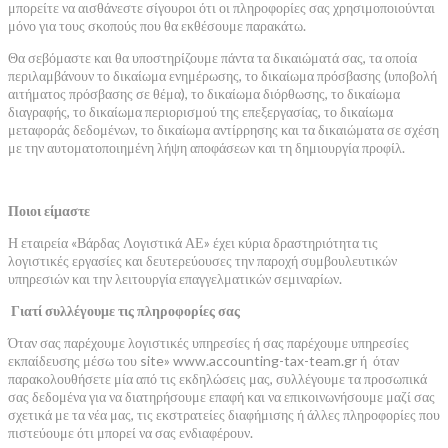
μπορείτε να αισθάνεστε σίγουροι ότι οι πληροφορίες σας χρησιμοποιούνται
μόνο για τους σκοπούς που θα εκθέσουμε παρακάτω.
Θα σεβόμαστε και θα υποστηρίζουμε πάντα τα δικαιώματά σας, τα οποία
περιλαμβάνουν το δικαίωμα ενημέρωσης, το δικαίωμα πρόσβασης (υποβολή
αιτήματος πρόσβασης σε θέμα), το δικαίωμα διόρθωσης, το δικαίωμα
διαγραφής, το δικαίωμα περιορισμού της επεξεργασίας, το δικαίωμα
μεταφοράς δεδομένων, το δικαίωμα αντίρρησης και τα δικαιώματα σε σχέση
με την αυτοματοποιημένη λήψη αποφάσεων και τη δημιουργία προφίλ.
Ποιοι είμαστε
Η εταιρεία «Βάρδας Λογιστικά ΑΕ» έχει κύρια δραστηριότητα τις
λογιστικές εργασίες και δευτερεύουσες την παροχή συμβουλευτικών
υπηρεσιών και την λειτουργία επαγγελματικών σεμιναρίων.
Γιατί συλλέγουμε τις πληροφορίες σας
Όταν σας παρέχουμε λογιστικές υπηρεσίες ή σας παρέχουμε υπηρεσίες
εκπαίδευσης μέσω του site» www.accounting-tax-team.gr ή όταν
παρακολουθήσετε μία από τις εκδηλώσεις μας, συλλέγουμε τα προσωπικά
σας δεδομένα για να διατηρήσουμε επαφή και να επικοινωνήσουμε μαζί σας
σχετικά με τα νέα μας, τις εκστρατείες διαφήμισης ή άλλες πληροφορίες που
πιστεύουμε ότι μπορεί να σας ενδιαφέρουν.