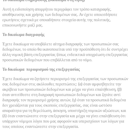
Αυτή η ειδοποίηση απορρήτου περιγράφει τον τρόπο καταγραφής,
αποθήκευσης και χρήσης των δεδομένων σας. Αν έχετε οποιεσδήποτε
ερωτήσεις σχετικά με οποιαδήποτε στοιχεία αυτής της πολιτικής,
επικοινωνήστε μαζί μας.
Το δικαίωμα διαγραφής
Έχετε δικαίωμα να υποβάλετε αίτημα διαγραφής των προσωπικών σας
δεδομένων, το οποίο θα ικανοποιείται υπό την προϋπόθεση ότι δε συντρέχει
άλλη νομική βάση επεξεργασίας (όπως ενδεικτικά υποχρέωση επεξεργασίας
προσωπικών δεδομένων που επιβάλλεται από το νόμο.
Το δικαίωμα περιορισμού της επεξεργασίας
Έχετε δικαίωμα να ζητήσετε περιορισμό της επεξεργασίας των προσωπικών
σας δεδομένων στις ακόλουθες περιπτώσεις: (α) όταν αμφισβητείτε την
ακρίβεια των προσωπικών δεδομένων και μέχρι να γίνει επαλήθευση, (β)
όταν αντιτίθεστε στη διαγραφή προσωπικών δεδομένων και ζητάτε αντί
διαγραφής τον περιορισμό χρήσης αυτών, (γ) όταν τα προσωπικά δεδομένα
δεν χρειάζονται για τους σκοπούς επεξεργασίας, σας είναι ωστόσο
απαραίτητα για τη θεμελίωση, άσκηση, υποστήριξη νομικών αξιώσεων, και
(δ) όταν εναντιώνεστε στην επεξεργασία και μέχρι να γίνει επαλήθευση ότι
υπάρχουν νόμιμοι λόγοι που μας αφορούν και υπερισχύουν των λόγων για
τους οποίους εναντιώνεστε στην επεξεργασία.