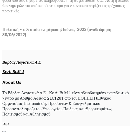
φορά που σας ζητάμε τις πληροφορίες ή τη συγκατάθεσή σας. Αυτή η σελίδα
θα ενημερώνεται από καιρό σε καιρό για να αντικατοπτρίζει τις τρέχουσες
πρακτικές.
Πολιτική – τελευταία ενημέρωση: Ιούνιος 2022 (αναθεώρηση
30/06/2022)
Βάρδας Λογιστικά Α.Ε
Κε.Δι.Βι.Μ 1
About Us
Το Βάρδας Λογιστικά Α.Ε - Κε.Δι.Βι.Μ 1 είναι αδειοδοτημένο εκπαιδευτικό
κέντρο με Αριθμό Αδείας: 2101281 από τον ΕΟΠΠΕΠ (Εθνικός
Οργανισμός Πιστοποίησης Προσόντων & Επαγγελματικού
Προσανατολισμού) του Υπουργείου Παιδείας και Θρησκευμάτων,
Πολιτισμού και Αθλητισμού
top