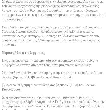
(γ) διασφάλιση της συμμόρφωσης της «Βάρδας Λογιστικά Α.Ε» με τις εκ
του νόμου υποχρεώσεις της (φορολογικές, ασφαλιστικές, τελωνειακές,
λογιστικές, κλπ.), καθώς και την διασφάλιση των υπέρτερων έννομων
συμφερόντων της όπως η διαβίβαση δεδομένων σε δικηγορικές εταιρείες ή
αρμόδιες αρχές.
Στο πλαίσιο και για τους σκοπό διενέργειας ενεργειακών αναλύσεων και
διαστρωμάτωσης αγοράς, η «Βάρδας Λογιστικά Α.Ε» ενδέχεται να
καταρτίζει ενεργειακά προφίλ, με στόχο τη βέλτιστη ανταπόκριση στις
ανάγκες των πελατών της ή/και την παροχή συμβουλών εξοικονόμησης
ενέργειας.
Νομικές βάσεις επεξεργασίας
Η νομική βάση για την επεξεργασία των δεδομένων, εκτός αν ορίζεται
διαφορετικά κατά τη συλλογή τους, είναι μία από τις ακόλουθες:
(α) η επεξεργασία είναι απαραίτητη για την εκτέλεση της συμβατικής μας
σχέσης (Άρθρο 6 (1) (β) του Γενικού Κανονισμού),
(β) έχει δοθεί η ρητή συγκατάθεσή σας (Άρθρο 6 (1) (α) του Γενικού
Κανονισμού),
(γ) η επεξεργασία είναι απαραίτητη για τη συμμόρφωση με έννομη
υποχρέωση της «Βάρδας Λογιστικά Α.Ε» ή για τους σκοπούς των έννομων
συμφερόντων που επιδιώκει η «Βάρδας Λογιστικά Α.Ε» (Άρθρο 6 (1) (γ) ή