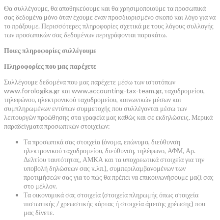
Θα συλλέγουμε, θα αποθηκεύουμε και θα χρησιμοποιούμε τα προσωπικά
σας δεδομένα μόνο όταν έχουμε έναν προσδιορισμένο σκοπό και λόγο για να
το πράξουμε. Περισσότερες πληροφορίες σχετικά με τους λόγους συλλογής
των προσωπικών σας δεδομένων περιγράφονται παρακάτω.
Ποιες πληροφορίες συλλέγουμε
Πληροφορίες που μας παρέχετε
Συλλέγουμε δεδομένα που μας παρέχετε μέσω των ιστοτόπων
www.forologika.gr και www.accounting-tax-team.gr, ταχυδρομείου,
τηλεφώνου, ηλεκτρονικού ταχυδρομείου, κοινωνικών μέσων και
συμπληρωμένων εντύπων συμμετοχής που συλλέγονται μέσω των
λειτουργών προώθησης στα γραφεία μας καθώς και σε εκδηλώσεις. Μερικά
παραδείγματα προσωπικών στοιχείων:
Τα προσωπικά σας στοιχεία (όνομα, επώνυμο, διεύθυνση
ηλεκτρονικού ταχυδρομείου, διεύθυνση, τηλέφωνο, ΑΦΜ, Αρ.
Δελτίου ταυτότητας, ΑΜΚΑ και τα υποχρεωτικά στοιχεία για την
υποβολή δηλώσεων σας κ.λπ.), συμπεριλαμβανομένων των
προτιμήσεών σας για το πώς θα πρέπει να επικοινωνήσουμε μαζί σας
στο μέλλον.
Τα οικονομικά σας στοιχεία (στοιχεία πληρωμής όπως στοιχεία
πιστωτικής / χρεωστικής κάρτας ή στοιχεία άμεσης χρέωσης) που
μας δίνετε.