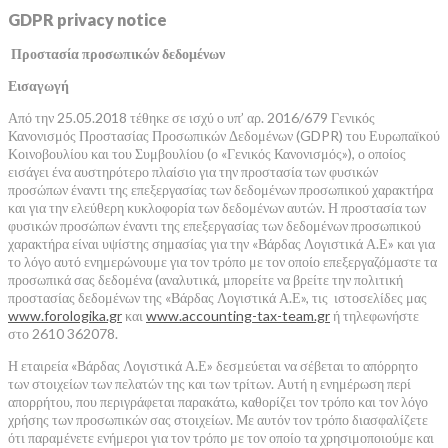
GDPR privacy notice
Προστασία προσωπικών δεδομένων
Εισαγωγή
Από την 25.05.2018 τέθηκε σε ισχύ ο υπ’ αρ. 2016/679 Γενικός
Κανονισμός Προστασίας Προσωπικών Δεδομένων (GDPR) του Ευρωπαϊκού
Κοινοβουλίου και του Συμβουλίου (ο «Γενικός Κανονισμός»), ο οποίος
εισάγει ένα αυστηρότερο πλαίσιο για την προστασία των φυσικών
προσώπων έναντι της επεξεργασίας των δεδομένων προσωπικού χαρακτήρα
και για την ελεύθερη κυκλοφορία των δεδομένων αυτών. Η προστασία των
φυσικών προσώπων έναντι της επεξεργασίας των δεδομένων προσωπικού
χαρακτήρα είναι υψίστης σημασίας για την «Βάρδας Λογιστικά Α.Ε» και για
το λόγο αυτό ενημερώνουμε για τον τρόπο με τον οποίο επεξεργαζόμαστε τα
προσωπικά σας δεδομένα (αναλυτικά, μπορείτε να βρείτε την πολιτική
προστασίας δεδομένων της «Βάρδας Λογιστικά Α.Ε», τις ιστοσελίδες μας
www.forologika.gr
και
www.accounting-tax-team.gr
ή τηλεφωνήστε
στο 2610 362078.
Η εταιρεία «Βάρδας Λογιστικά Α.Ε» δεσμεύεται να σέβεται το απόρρητο
των στοιχείων των πελατών της και των τρίτων. Αυτή η ενημέρωση περί
απορρήτου, που περιγράφεται παρακάτω, καθορίζει τον τρόπο και τον λόγο
χρήσης των προσωπικών σας στοιχείων. Με αυτόν τον τρόπο διασφαλίζετε
ότι παραμένετε ενήμεροι για τον τρόπο με τον οποίο τα χρησιμοποιούμε και