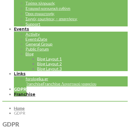
Τρόποι πληρωμής
Εταιρική κοινωνική ευθύνη
Όροι συμμετοχής
Συχνές ερωτήσεις – απαντήσεις
Support
Events
Activity
EventsDate
General Group
Public Forum
Blog
Blog Layout 1
Blog Layout 2
Blog Layout 3
Links
forologika.gr
Franchise
Franchise Λογιστικού γραφείου
GDPR
Franchise
Home
GDPR
GDPR