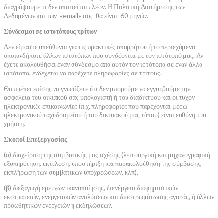
διαγράψουμε τι δεν απαιτείται πλέον. Η Πολιτική Διατήρησης των
Δεδομένων και των «email» σας θα είναι 60 μηνών.
Σύνδεσμοι σε ιστοτόπους τρίτων
Δεν είμαστε υπεύθυνοι για τις πρακτικές απορρήτου ή το περιεχόμενο
οποιονδήποτε άλλων ιστοτόπων που συνδέονται με τον ιστότοπό μας. Αν
έχετε ακολουθήσει έναν σύνδεσμο από αυτόν τον ιστότοπο σε έναν άλλο
ιστότοπο, ενδέχεται να παρέχετε πληροφορίες σε τρίτους.
Θα πρέπει επίσης να γνωρίζετε ότι δεν μπορούμε να εγγυηθούμε την
ασφάλεια του οικιακού σας υπολογιστή ή του διαδικτύου και οι τυχόν
ηλεκτρονικές επικοινωνίες (π.χ. πληροφορίες που παρέχονται μέσω
ηλεκτρονικού ταχυδρομείου ή του δικτυακού μας τόπου) είναι ευθύνη του
χρήστη.
Σκοποί Επεξεργασίας
(α) διαχείριση της συμβατικής μας σχέσης (λειτουργική και μηχανογραφική
εξυπηρέτηση, εκτέλεση, υποστήριξη και παρακολούθηση της σύμβασης,
εκπλήρωση των συμβατικών υποχρεώσεων, κλπ),
(β) διεξαγωγή ερευνών ικανοποίησης, διενέργεια διαφημιστικών
εκστρατειών, ενεργειακών αναλύσεων και διαστρωμάτωσης αγοράς, ή άλλων
προωθητικών ενεργειών ή εκδηλώσεων,