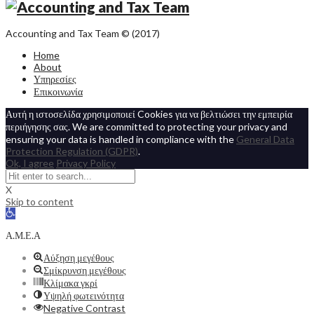
Accounting and Tax Team © (2017)
Home
About
Υπηρεσίες
Επικοινωνία
Αυτή η ιστοσελίδα χρησιμοποιεί Cookies για να βελτιώσει την εμπειρία
περιήγησης σας. We are committed to protecting your privacy and
ensuring your data is handled in compliance with the
General Data
Protection Regulation (GDPR)
.
Ok, I agree
Privacy Policy
X
Skip to content
Open
toolbar
Α.Μ.Ε.Α
Αύξηση μεγέθους
Σμίκρυνση μεγέθους
Κλίμακα γκρί
Υψηλή φωτεινότητα
Negative Contrast