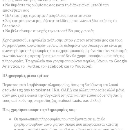
• Να θυμάστε τις ρυθμίσεις σας κατά τη διάρκεια και μεταξύ των
επισκέψεων σας
• Βελτίωση της ταχύτητας / ασφάλειας του ιστότοπου
• Σας επιτρέπουν να μοιράζεστε σελίδες με κοινωνικά δίκτυα όπως το
Facebook
• Να βελτιώνουμε συνεχώς την ιστοσελίδα μας για εσάς
Χρησιμοποιούμε εργαλεία ανάλυσης ιστού για τον ιστότοπό μας και τους
λογαριασμούς κοινωνικών μέσων. Τα δεδομένα που συλλέγονται είναι μη
αναγνωρίσιμες πληροφορίες και τα χρησιμοποιούμε μόνο για τον εντοπισμό
των τάσεων στις προτιμήσεις και ποτέ δεν θα χρησιμοποιήσουμε αυτές τις
πληροφορίες. Τα εργαλεία που χρησιμοποιούνται περιλαμβάνουν το Google
Analytics, το Twitter, το Facebook και το Youtube).
Πληροφορίες μέσω τρίτων
Περιστασιακά λαμβάνουμε πληροφορίες, όπως τη διεύθυνση και λοιπά
στοιχεία ( πχ από το taxisnet, ΙΚΑ, ΟΑΕΔ και άλλες υπηρεσίες αλλά μόνο
όταν μας εχετε δώσει την συγκατάθεση σας και την εξουσιοδότηση σας ή
τους κωδικούς της υπηρεσίας (πχ. κωδικοί taxis, oaed κλπ.)
Πως χρησιμοποιούμε τις πληροφορίες σας
Οι προσωπικές πληροφορίες που παρέχονται σε εμάς θα
χρησιμοποιηθούν μόνο για τον σκοπό που περιγράφεται κατά τη
στιγμή της συλλογής ή της υποβολής, σύμφωνα με τις προτιμήσεις