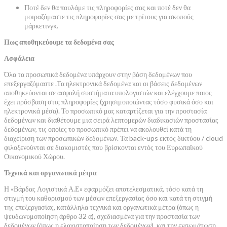
Ποτέ δεν θα πουλάμε τις πληροφορίες σας και ποτέ δεν θα
μοιραζόμαστε τις πληροφορίες σας με τρίτους για σκοπούς
μάρκετινγκ.
Πως αποθηκεύουμε τα δεδομένα σας
Ασφάλεια
Όλα τα προσωπικά δεδομένα υπάρχουν στην βάση δεδομένων που
επεξεργαζόμαστε .Τα ηλεκτρονικά δεδομένα και οι βάσεις δεδομένων
αποθηκεύονται σε ασφαλή συστήματα υπολογιστών και ελέγχουμε ποιος
έχει πρόσβαση στις πληροφορίες (χρησιμοποιώντας τόσο φυσικά όσο και
ηλεκτρονικά μέσα). Το προσωπικό μας καταρτίζεται για την προστασία
δεδομένων και διαθέτουμε μια σειρά λεπτομερών διαδικασιών προστασίας
δεδομένων, τις οποίες το προσωπικό πρέπει να ακολουθεί κατά τη
διαχείριση των προσωπικών δεδομένων. Τα back-ups εκτός δικτύου / cloud
φιλοξενούνται σε διακομιστές που βρίσκονται εντός του Ευρωπαϊκού
Οικονομικού Χώρου.
Τεχνικά και οργανωτικά μέτρα
Η «Βάρδας Λογιστικά Α.Ε» εφαρμόζει αποτελεσματικά, τόσο κατά τη
στιγμή του καθορισμού των μέσων επεξεργασίας όσο και κατά τη στιγμή
της επεξεργασίας, κατάλληλα τεχνικά και οργανωτικά μέτρα (όπως η
ψευδωνυμοποίηση άρθρο 32 α), σχεδιασμένα για την προστασία των
δεδομένων (όπως η ελαχιστοποίηση των δεδομένων), και την ενσωμάτωση