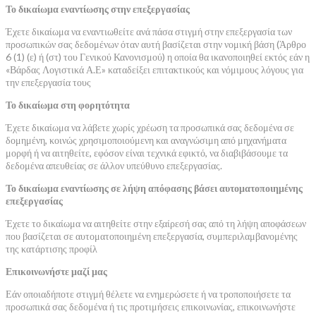
Το δικαίωμα εναντίωσης στην επεξεργασίας
Έχετε δικαίωμα να εναντιωθείτε ανά πάσα στιγμή στην επεξεργασία των
προσωπικών σας δεδομένων όταν αυτή βασίζεται στην νομική βάση (Άρθρο
6 (1) (ε) ή (στ) του Γενικού Κανονισμού) η οποία θα ικανοποιηθεί εκτός εάν η
«Βάρδας Λογιστικά Α.Ε» καταδείξει επιτακτικούς και νόμιμους λόγους για
την επεξεργασία τους
Το δικαίωμα στη φορητότητα
Έχετε δικαίωμα να λάβετε χωρίς χρέωση τα προσωπικά σας δεδομένα σε
δομημένη, κοινώς χρησιμοποιούμενη και αναγνώσιμη από μηχανήματα
μορφή ή να αιτηθείτε, εφόσον είναι τεχνικά εφικτό, να διαβιβάσουμε τα
δεδομένα απευθείας σε άλλον υπεύθυνο επεξεργασίας.
Το δικαίωμα εναντίωσης
σε λήψη απόφασης βάσει αυτοματοποιημένης
επεξεργασίας
Έχετε το δικαίωμα να αιτηθείτε στην εξαίρεσή σας από τη λήψη αποφάσεων
που βασίζεται σε αυτοματοποιημένη επεξεργασία, συμπεριλαμβανομένης
της κατάρτισης προφίλ
Επικοινωνήστε μαζί μας
Εάν οποιαδήποτε στιγμή θέλετε να ενημερώσετε ή να τροποποιήσετε τα
προσωπικά σας δεδομένα ή τις προτιμήσεις επικοινωνίας, επικοινωνήστε