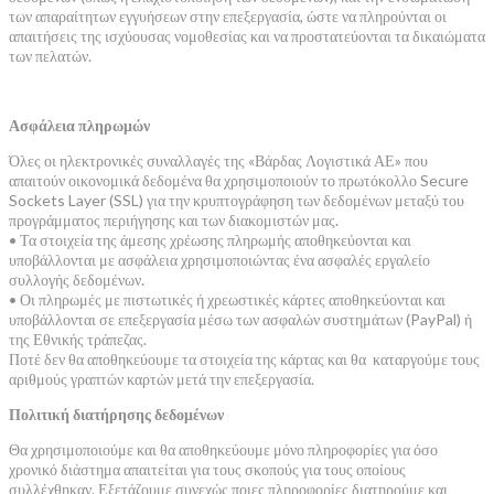
των απαραίτητων εγγυήσεων στην επεξεργασία, ώστε να πληρούνται οι
απαιτήσεις της ισχύουσας νομοθεσίας και να προστατεύονται τα δικαιώματα
των πελατών.
Ασφάλεια πληρωμών
Όλες οι ηλεκτρονικές συναλλαγές της «Βάρδας Λογιστικά ΑΕ» που
απαιτούν οικονομικά δεδομένα θα χρησιμοποιούν το πρωτόκολλο Secure
Sockets Layer (SSL) για την κρυπτογράφηση των δεδομένων μεταξύ του
προγράμματος περιήγησης και των διακομιστών μας.
• Τα στοιχεία της άμεσης χρέωσης πληρωμής αποθηκεύονται και
υποβάλλονται με ασφάλεια χρησιμοποιώντας ένα ασφαλές εργαλείο
συλλογής δεδομένων.
• Οι πληρωμές με πιστωτικές ή χρεωστικές κάρτες αποθηκεύονται και
υποβάλλονται σε επεξεργασία μέσω των ασφαλών συστημάτων (PayPal) ή
της Εθνικής τράπεζας.
Ποτέ δεν θα αποθηκεύουμε τα στοιχεία της κάρτας και θα καταργούμε τους
αριθμούς γραπτών καρτών μετά την επεξεργασία.
Πολιτική διατήρησης δεδομένων
Θα χρησιμοποιούμε και θα αποθηκεύουμε μόνο πληροφορίες για όσο
χρονικό διάστημα απαιτείται για τους σκοπούς για τους οποίους
συλλέχθηκαν. Εξετάζουμε συνεχώς ποιες πληροφορίες διατηρούμε και