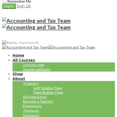
Remember Me
Sign Up
Home
All Courses
courses-new
Δωρεάν μαθήματα
Shop
About
Υπηρεσίες
Left Sidebar Page
Page Builder Page
All Instructors
Become a Teacher
Επικοινωνία
Λογισμικό
Συμβουλές